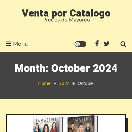
Skip
Venta por Catalogo
to
Precios de Mayoreo
content
Menu
Month:
October 2024
Home
2024
October