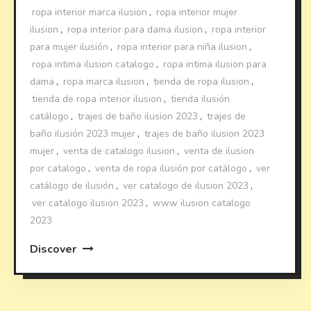
ropa interior marca ilusion
,
ropa interior mujer
ilusion
,
ropa interior para dama ilusion
,
ropa interior
para mujer ilusión
,
ropa interior para niña ilusion
,
ropa intima ilusion catalogo
,
ropa intima ilusion para
dama
,
ropa marca ilusion
,
tienda de ropa ilusion
,
tienda de ropa interior ilusion
,
tienda ilusión
catálogo
,
trajes de baño ilusion 2023
,
trajes de
baño ilusión 2023 mujer
,
trajes de baño ilusion 2023
mujer
,
venta de catalogo ilusion
,
venta de ilusion
por catalogo
,
venta de ropa ilusión por catálogo
,
ver
catálogo de ilusión
,
ver catalogo de ilusion 2023
,
ver catalogo ilusion 2023
,
www ilusion catalogo
2023
Discover