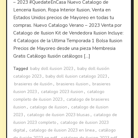
– 2023 #QuedateEnCasa Nuevo Catalogo de
Lenceria Ilusion, Ropa Interior Ilusion, Venta en
Estados Unidos precios de Mayoreo en todas tu
compras. Nuevo Catalogo Verano – 2023 Venta por
Catalogo de Ilusion Kit de Vendedora Ilusion Incluye:
4 Catalogos de la Ultima Temporada 1 Bolsa Ilusion
Precios de Mayoreo desde una pieza Membresia
Gratis Catálogo Ilusión catálogos […]
Tagged
baby doll ilusion 2023
,
baby doll ilusión
catalogo 2023
,
baby doll ilusion catalogo 2023
,
brasieres de ilusión
,
brasieres ilusion
,
brasieres
ilusion 2023
,
catalogo 2023 ilusion
,
catalogo
completo de ilusion 2023
,
catalogo de brasieres
ilusion
,
catalogo de ilusion
,
catalogo de ilusion
2023
,
catalogo de ilusion 2023 blusas
,
catalogo de
ilusion 2023 completo
,
catalogo de ilusion 2023
digital
,
catalogo de ilusion 2023 en linea
,
catálogo
de ilusión 2023 en pdf
,
catalogo de ilusion 2023 pdf
,