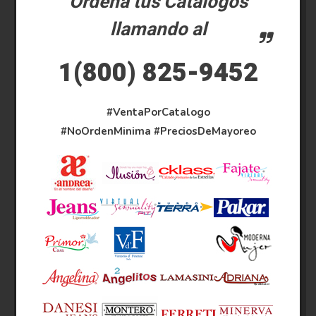
Ordena tus Catalogos
llamando al
1(800) 825-9452
#VentaPorCatalogo
#NoOrdenMinima
#PreciosDeMayoreo