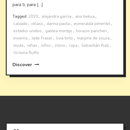
para ti, para […]
Tagged
2019
,
alejandra garcia
,
ana bekoa
,
calzado
,
cklass
,
danna paola
,
esmeralda pimentel
,
estados unidos
,
galilea montijo
,
horacio pancheri
,
invierno
,
Jade Fraser
,
livia brito
,
marjorie de sousa
,
moda
,
niñas
,
niños
,
otono
,
ropa
,
Sebastián Rulli
,
Victoria Ruffo
Discover