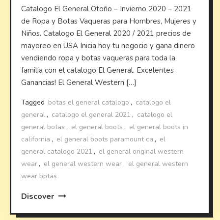
Catalogo El General Otoño – Invierno 2020 – 2021
de Ropa y Botas Vaqueras para Hombres, Mujeres y
Niños. Catalogo El General 2020 / 2021 precios de
mayoreo en USA Inicia hoy tu negocio y gana dinero
vendiendo ropa y botas vaqueras para toda la
familia con el catalogo El General. Excelentes
Ganancias! El General Western […]
Tagged
botas el general catalogo
,
catalogo el
general
,
catalogo el general 2021
,
catalogo el
general botas
,
el general boots
,
el general boots in
california
,
el general boots paramount ca
,
el
general catalogo 2021
,
el general original western
wear
,
el general western wear
,
el general western
wear botas
Discover