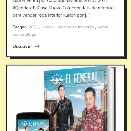
Ilusion Venta por Catalogo Invierno 2020 / 2021
#QuedateEnCasa Nueva Coleccion Kits de negocio
para vender ropa interior Ilusion por […]
Tagged
2021
,
ilusion
,
precios de mayoreo
,
venta
por catalogo
Discover