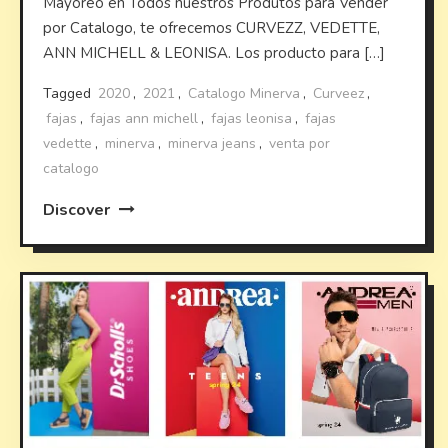
Mayoreo en Todos nuestros Produtos para Vender
por Catalogo, te ofrecemos CURVEZZ, VEDETTE,
ANN MICHELL & LEONISA. Los producto para […]
Tagged
2020
,
2021
,
Catalogo Minerva
,
Curveez
,
fajas
,
fajas ann michell
,
fajas leonisa
,
fajas
vedette
,
minerva
,
minerva jeans
,
venta por
catalogo
Discover