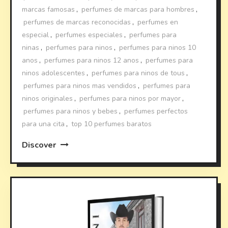
marcas famosas
,
perfumes de marcas para hombres
,
perfumes de marcas reconocidas
,
perfumes en
especial
,
perfumes especiales
,
perfumes para
ninas
,
perfumes para ninos
,
perfumes para ninos 10
anos
,
perfumes para ninos 12 anos
,
perfumes para
ninos adolescentes
,
perfumes para ninos de tous
,
perfumes para ninos mas vendidos
,
perfumes para
ninos originales
,
perfumes para ninos por mayor
,
perfumes para ninos y bebes
,
perfumes perfectos
para una cita
,
top 10 perfumes baratos
Discover