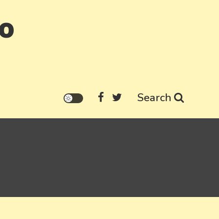
go
Search