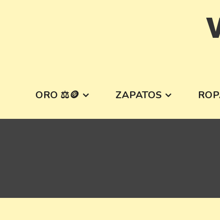
Skip
V
to
content
ORO ⚖️🪙
ZAPATOS
ROP