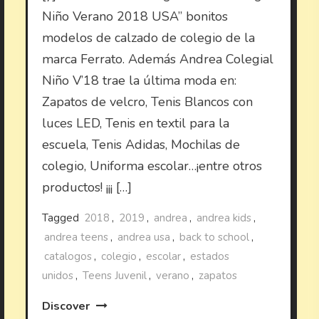
Niño Verano 2018 USA” bonitos
modelos de calzado de colegio de la
marca Ferrato. Además Andrea Colegial
Niño V’18 trae la última moda en:
Zapatos de velcro, Tenis Blancos con
luces LED, Tenis en textil para la
escuela, Tenis Adidas, Mochilas de
colegio, Uniforma escolar…¡entre otros
productos! ¡¡¡ […]
Tagged
2018
,
2019
,
andrea
,
andrea kids
,
andrea teens
,
andrea usa
,
back to school
,
catalogos
,
colegio
,
escolar
,
estados
unidos
,
Teens Juvenil
,
verano
,
zapatos
Discover