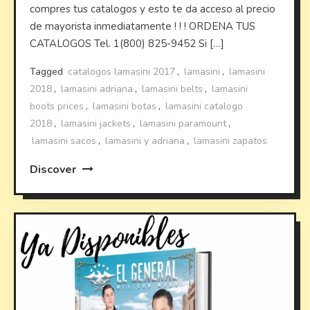
compres tus catalogos y esto te da acceso al precio
de mayorista inmediatamente ! ! ! ORDENA TUS
CATALOGOS Tel. 1(800) 825-9452 Si […]
Tagged
catalogos lamasini 2017
,
lamasini
,
lamasini
2018
,
lamasini adriana
,
lamasini belts
,
lamasini
boots prices
,
lamasini botas
,
lamasini catalogo
2018
,
lamasini jackets
,
lamasini paramount
,
lamasini sacos
,
lamasini y adriana
,
lamasini zapatos
Discover