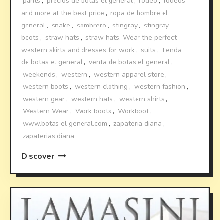
pants
,
precios de botas el general
,
rodeo
,
rodeos
and more at the best price
,
ropa de hombre el
general
,
snake
,
sombrero
,
stingray
,
stingray
boots
,
straw hats
,
straw hats. Wear the perfect
western skirts and dresses for work
,
suits
,
tienda
de botas el general
,
venta de botas el general
,
weekends
,
western
,
western apparel store
,
western boots
,
western clothing
,
western fashion
,
western gear
,
western hats
,
western shirts
,
Western Wear
,
Work boots
,
Workboot
,
www.botas el general.com
,
zapateria diana
,
zapaterias diana
Discover