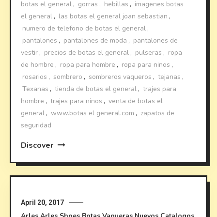
botas el general
,
gorras
,
hebillas
,
imagenes botas
el general
,
las botas el general joan sebastian
,
numero de telefono de botas el general
,
pantalones
,
pantalones de moda
,
pantalones de
vestir
,
precios de botas el general
,
pulseras
,
ropa
de hombre
,
ropa para hombre
,
ropa para ninos
,
rosarios
,
sombrero
,
sombreros vaqueros
,
tejanas
,
Texanas
,
tienda de botas el general
,
trajes para
hombre
,
trajes para ninos
,
venta de botas el
general
,
www.botas el general.com
,
zapatos de
seguridad
Discover
April 20, 2017
Arles
Arles Shoes
Botas Vaqueras
Nuevos Catalogos