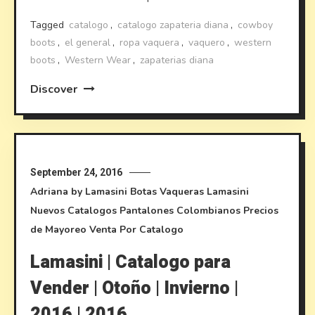
Tagged
catalogo
,
catalogo zapateria diana
,
cowboy
boots
,
el general
,
ropa vaquera
,
vaquero
,
western
boots
,
Western Wear
,
zapaterias diana
Discover
September 24, 2016
Adriana by Lamasini
Botas Vaqueras
Lamasini
Nuevos Catalogos
Pantalones Colombianos
Precios
de Mayoreo
Venta Por Catalogo
Lamasini | Catalogo para
Vender | Otoño | Invierno |
2016 | 2016