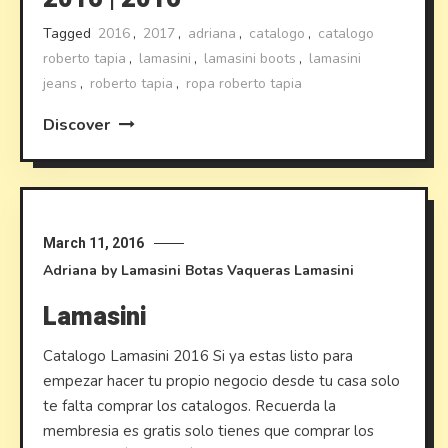
Tagged
2016
,
2017
,
adriana
,
catalogo
,
catalogo
roberto tapia
,
lamasini
,
lamasini boots
,
lamasini
jeans
,
roberto tapia
,
ropa roberto tapia
Discover
March 11, 2016
Adriana by Lamasini
Botas Vaqueras
Lamasini
Lamasini
Catalogo Lamasini 2016 Si ya estas listo para
empezar hacer tu propio negocio desde tu casa solo
te falta comprar los catalogos. Recuerda la
membresia es gratis solo tienes que comprar los