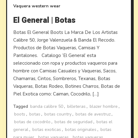
Vaquera
western wear
El General | Botas
Botas El General Boots La Marca De Los Artistas
Calibre 50, Jorge Valenzuela & Banda El Recodo.
Productos de Botas Vaqueras, Camisas Y
Pantalones. Catalogo ‘El General’ esta
seleccionado con ropa y productos vaqueros para
hombre con Camisas Casuales y Vaqueras, Sacos,
Chamarras, Cintos, Sombreros, Texanas, Botas
Vaqueras, Botas Rodeo, Botines Charros, Botas de
Piel Exotica como: Caiman, Cocodrilo, […]
Tagged
banda calibre 50
,
billeteras
,
blazer hombre
,
boots
,
botas
,
botas country
,
botas de avestruz
,
botas de cocodrilo
,
botas de seguridad
,
botas el
general
,
botas exoticas
,
botas originales
,
botas
para mujer
,
botas vaqueras
,
botas vaqueras