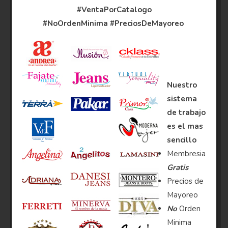
#VentaPorCatalogo
#NoOrdenMinima
#PreciosDeMayoreo
Nuestro
sistema
de trabajo
es el mas
sencillo
Membresia
Gratis
Precios de
Mayoreo
No
Orden
Minima