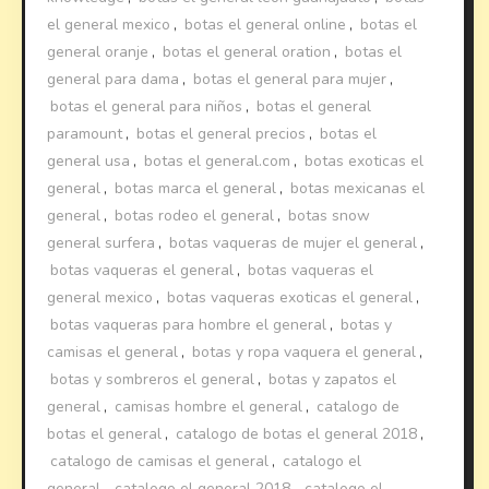
el general mexico
,
botas el general online
,
botas el
general oranje
,
botas el general oration
,
botas el
general para dama
,
botas el general para mujer
,
botas el general para niños
,
botas el general
paramount
,
botas el general precios
,
botas el
general usa
,
botas el general.com
,
botas exoticas el
general
,
botas marca el general
,
botas mexicanas el
general
,
botas rodeo el general
,
botas snow
general surfera
,
botas vaqueras de mujer el general
,
botas vaqueras el general
,
botas vaqueras el
general mexico
,
botas vaqueras exoticas el general
,
botas vaqueras para hombre el general
,
botas y
camisas el general
,
botas y ropa vaquera el general
,
botas y sombreros el general
,
botas y zapatos el
general
,
camisas hombre el general
,
catalogo de
botas el general
,
catalogo de botas el general 2018
,
catalogo de camisas el general
,
catalogo el
general
,
catalogo el general 2018
,
catalogo el