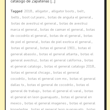
catalogo de Zapaterias […]
Tagged
2018
,
alligator
,
alligator boots
,
belt
,
belts
,
boot cut jeans
,
botas de anguila el general
,
botas de avestruz el general
,
botas de avestruz
marca el general
,
botas de caiman el general
,
botas
de cocodrilo el general
,
botas de el general
,
botas
de piel el general
,
botas de piel exotica el general
,
botas el general
,
botas el general 1901
,
botas el
general abasolo
,
botas el general atlanta
,
botas el
general avestruz
,
botas el general california
,
botas
el general catalogo
,
botas el general catalogo 2018
,
botas el general chicago
,
botas el general
cocodrilo
,
botas el general com mx
,
botas el general
dallas tx
,
botas el general de cocodrilo
,
botas el
general de trabajo
,
botas el general el varal
,
botas
el general en leon guanajuato
,
botas el general en
mexico
,
botas el general imagenes
,
botas el general
knowledge
,
botas el general leon guanajuato
,
botas