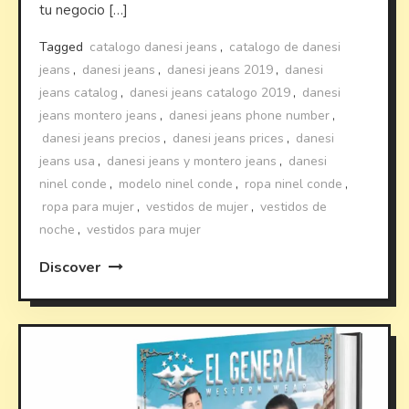
tu negocio […]
Tagged
catalogo danesi jeans
,
catalogo de danesi
jeans
,
danesi jeans
,
danesi jeans 2019
,
danesi
jeans catalog
,
danesi jeans catalogo 2019
,
danesi
jeans montero jeans
,
danesi jeans phone number
,
danesi jeans precios
,
danesi jeans prices
,
danesi
jeans usa
,
danesi jeans y montero jeans
,
danesi
ninel conde
,
modelo ninel conde
,
ropa ninel conde
,
ropa para mujer
,
vestidos de mujer
,
vestidos de
noche
,
vestidos para mujer
Discover