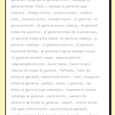
general botas 2018
,
catalogo el general ropa
vaquera
,
cheaps boots
,
cowboy boots
,
cowboy
hats
,
Cowboy skirts
,
Cowgirl boots
,
el general
,
el
general boots
,
el general boots catalog
,
el general
botas de avestruz
,
el general botas de mantarraya
,
el general botas para dama
,
el general catalog
,
el
general catalogo
,
el general express
,
el general
facebook bottas
,
el general original western wear
,
el general western wear
,
elgeneralboots
,
elgeneralboots.com
,
exotic belts
,
Exotic boots
,
fabrica de botas el general
,
felt hats
,
fotos de
botas el general
,
Hand Made boots
,
hats
,
imagenes
botas el general
,
jackets
,
jeans
,
l general
,
las
botas el general joan sebastian
,
marquez el macizo
catalogo el general
,
mens boots
,
numero de
telefono de botas el general
,
ostrich
,
ostrich boots
full quill ostrich boots
,
pantalones el general
,