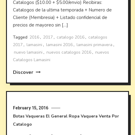
Catalogos ($10.00 + $5.00/envio) Recibiras:
Catalogos de la ultima temporada + Numero de
Cliente (Membresia) + Listado confidencial de
precios de mayoreo sin […]
Tagged
2016
,
2017
,
catalogo 2016
,
catalogos
2017
,
lamasini
,
lamasini 2016
,
lamasini primavera
,
nuevo lamasini
,
nuevos catalogos 2016
,
nuevos
Catalogos Lamasini
Discover
February 15, 2016
Botas Vaqueras
El General
Ropa Vaquera
Venta Por
Catalogo