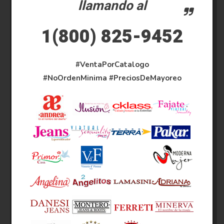
llamando al
1(800) 825-9452
#VentaPorCatalogo
#NoOrdenMinima
#PreciosDeMayoreo