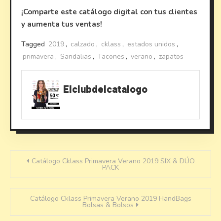
¡Comparte este catálogo digital con tus clientes
y aumenta tus ventas!
Tagged
2019
,
calzado
,
cklass
,
estados unidos
,
primavera
,
Sandalias
,
Tacones
,
verano
,
zapatos
Elclubdelcatalogo
Post
Catálogo Cklass Primavera Verano 2019 SIX & DÚO
PACK
navigation
Catálogo Cklass Primavera Verano 2019 HandBags
Bolsas & Bolsos