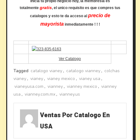
Inicia tu propio negocio hoy, la membresia es
gratis
totalmente
, el unico requisito es que compres tus
precio de
catalogos y esto te da acceso al
mayorista
inmediatamente ! ! !
Ver Catalogo
Tagged
catalogo vianey
,
catalogo vianney
,
colchas
vianey
,
vianey
,
vianey mexico
,
vianey usa
,
vianeyusa.com
,
vianney
,
vianney mexico
,
vianney
usa
,
vianney.com.mx
,
vianney.us
Ventas Por Catalogo En
USA