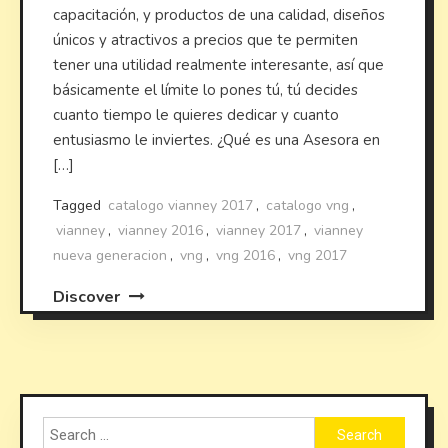
capacitación, y productos de una calidad, diseños
únicos y atractivos a precios que te permiten
tener una utilidad realmente interesante, así que
básicamente el límite lo pones tú, tú decides
cuanto tiempo le quieres dedicar y cuanto
entusiasmo le inviertes. ¿Qué es una Asesora en
[…]
Tagged
catalogo vianney 2017
,
catalogo vng
,
vianney
,
vianney 2016
,
vianney 2017
,
vianney
nueva generacion
,
vng
,
vng 2016
,
vng 2017
Discover
Search