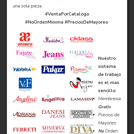
una sola pieza.
#VentaPorCatalogo
#NoOrdenMinima
#PreciosDeMayoreo
Nuestro
sistema
de trabajo
es el mas
sencillo
Membresia
Gratis
Precios de
Mayoreo
No
Orden