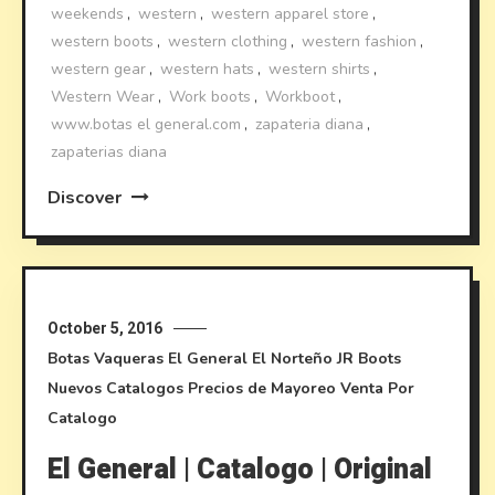
weekends
,
western
,
western apparel store
,
western boots
,
western clothing
,
western fashion
,
western gear
,
western hats
,
western shirts
,
Western Wear
,
Work boots
,
Workboot
,
www.botas el general.com
,
zapateria diana
,
zapaterias diana
Discover
October 5, 2016
Botas Vaqueras
El General
El Norteño
JR Boots
Nuevos Catalogos
Precios de Mayoreo
Venta Por
Catalogo
El General | Catalogo | Original