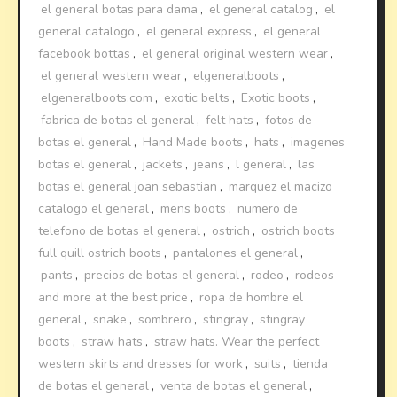
el general botas para dama
,
el general catalog
,
el
general catalogo
,
el general express
,
el general
facebook bottas
,
el general original western wear
,
el general western wear
,
elgeneralboots
,
elgeneralboots.com
,
exotic belts
,
Exotic boots
,
fabrica de botas el general
,
felt hats
,
fotos de
botas el general
,
Hand Made boots
,
hats
,
imagenes
botas el general
,
jackets
,
jeans
,
l general
,
las
botas el general joan sebastian
,
marquez el macizo
catalogo el general
,
mens boots
,
numero de
telefono de botas el general
,
ostrich
,
ostrich boots
full quill ostrich boots
,
pantalones el general
,
pants
,
precios de botas el general
,
rodeo
,
rodeos
and more at the best price
,
ropa de hombre el
general
,
snake
,
sombrero
,
stingray
,
stingray
boots
,
straw hats
,
straw hats. Wear the perfect
western skirts and dresses for work
,
suits
,
tienda
de botas el general
,
venta de botas el general
,