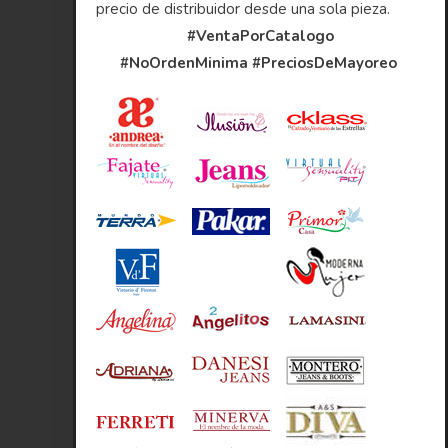
precio de distribuidor desde una sola pieza.
#VentaPorCatalogo
#NoOrdenMinima
#PreciosDeMayoreo