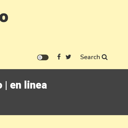
go
Search
| en linea