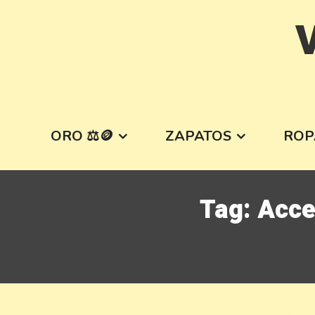
Skip
V
to
content
ORO ⚖️🪙
ZAPATOS
ROP
Tag:
Acce