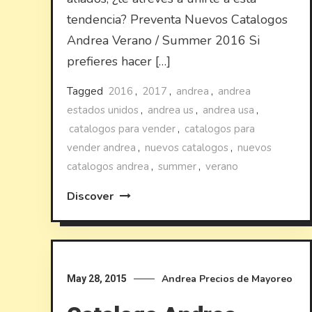
tendencia? Preventa Nuevos Catalogos
Andrea Verano / Summer 2016 Si
prefieres hacer […]
Tagged
2016
,
2017
,
andrea
,
andrea
estados unidos
,
andrea us
,
andrea usa
,
catalogos para vender
,
catalogos para
vender andrea
,
nuevos catalogos
,
nuevos
catalogos andrea
,
summer
,
verano
Discover
Andrea
Precios de Mayoreo
May 28, 2015