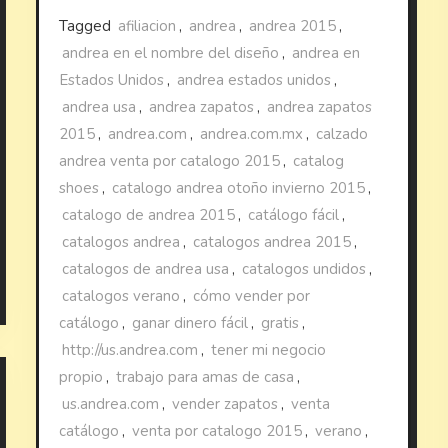
Tagged
afiliacion
,
andrea
,
andrea 2015
,
andrea en el nombre del diseño
,
andrea en
Estados Unidos
,
andrea estados unidos
,
andrea usa
,
andrea zapatos
,
andrea zapatos
2015
,
andrea.com
,
andrea.com.mx
,
calzado
andrea venta por catalogo 2015
,
catalog
shoes
,
catalogo andrea otoño invierno 2015
,
catalogo de andrea 2015
,
catálogo fácil
,
catalogos andrea
,
catalogos andrea 2015
,
catalogos de andrea usa
,
catalogos undidos
,
catalogos verano
,
cómo vender por
catálogo
,
ganar dinero fácil
,
gratis
,
http://us.andrea.com
,
tener mi negocio
propio
,
trabajo para amas de casa
,
us.andrea.com
,
vender zapatos
,
venta
catálogo
,
venta por catalogo 2015
,
verano
,