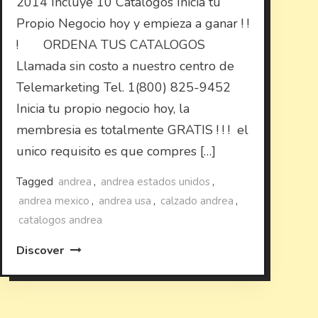
2014 Incluye 10 Catalogos Inicia tu
Propio Negocio hoy y empieza a ganar ! !
! ORDENA TUS CATALOGOS
Llamada sin costo a nuestro centro de
Telemarketing Tel. 1(800) 825-9452
Inicia tu propio negocio hoy, la
membresia es totalmente GRATIS ! ! ! el
unico requisito es que compres […]
Tagged
andrea
,
andrea estados unidos
,
andrea mexico
,
andrea usa
,
calzado andrea
,
catalogos andrea
Discover