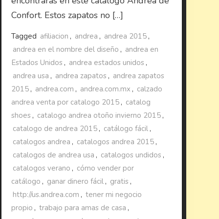
encontrarás en este catálogo Andrea de
Confort. Estos zapatos no […]
Tagged
afiliacion
,
andrea
,
andrea 2015
,
andrea en el nombre del diseño
,
andrea en
Estados Unidos
,
andrea estados unidos
,
andrea usa
,
andrea zapatos
,
andrea zapatos
2015
,
andrea.com
,
andrea.com.mx
,
calzado
andrea venta por catalogo 2015
,
catalog
shoes
,
catalogo andrea otoño invierno 2015
,
catalogo de andrea 2015
,
catálogo fácil
,
catalogos andrea
,
catalogos andrea 2015
,
catalogos de andrea usa
,
catalogos undidos
,
catalogos verano
,
cómo vender por
catálogo
,
ganar dinero fácil
,
gratis
,
http://us.andrea.com
,
tener mi negocio
propio
,
trabajo para amas de casa
,