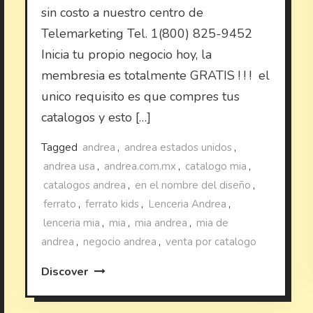
sin costo a nuestro centro de
Telemarketing Tel. 1(800) 825-9452
Inicia tu propio negocio hoy, la
membresia es totalmente GRATIS ! ! ! el
unico requisito es que compres tus
catalogos y esto […]
Tagged
andrea
,
andrea estados unidos
,
andrea usa
,
andrea.com.mx
,
catalogo mia
,
catalogos andrea
,
en el nombre del diseño
,
ferrato
,
ferrato kids
,
Lenceria Andrea
,
lenceria mia
,
mia
,
mia andrea
,
mia de
andrea
,
negocio andrea
,
venta por catalogo
Discover