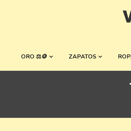
Skip
V
to
content
ORO ⚖️🪙
ZAPATOS
ROP