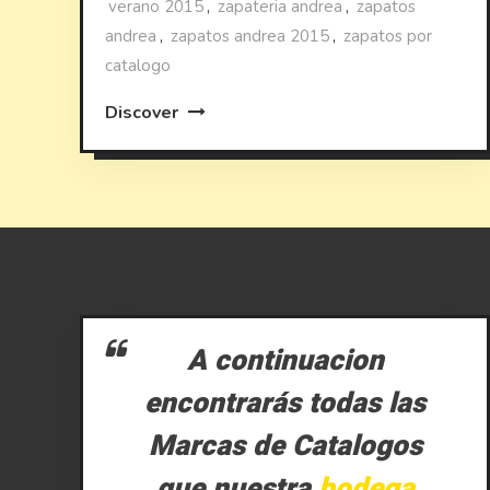
verano 2015
,
zapateria andrea
,
zapatos
andrea
,
zapatos andrea 2015
,
zapatos por
catalogo
Discover
A continuacion
encontrarás todas las
Marcas de Catalogos
que nuestra
bodega