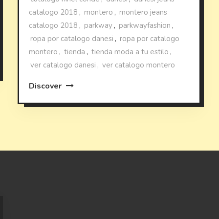
catalogo 2018
,
montero
,
montero jeans
catalogo 2018
,
parkway
,
parkwayfashion
,
ropa por catalogo danesi
,
ropa por catalogo
montero
,
tienda
,
tienda moda a tu estilo
,
ver catalogo danesi
,
ver catalogo montero
Discover