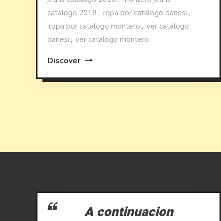
catalogo 2018
,
ropa por catalogo danesi
,
ropa por catalogo montero
,
ver catalogo
danesi
,
ver catalogo montero
Discover
A continuacion