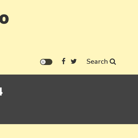
go
Search
4