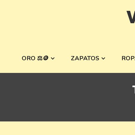
Skip
V
to
content
ORO ⚖️🪙
ZAPATOS
ROP