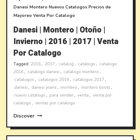
Danesi
Montero
Nuevos Catalogos
Precios de
Mayoreo
Venta Por Catalogo
Danesi | Montero | Otoño |
Invierno | 2016 | 2017 | Venta
Por Catalogo
Tagged
2016
,
2017
,
catalog
,
catalogo
,
catalogo
2016
,
catalogo danesi
,
catalogo montero
,
catalogos
,
catalogos 2016
,
catalogos 2017
,
danesi
,
danesi jeans
,
montero
,
montero boots
,
nuevo catalogo
,
para vender
,
venta
,
venta por
catalogo
,
ventas por catalogo
Discover