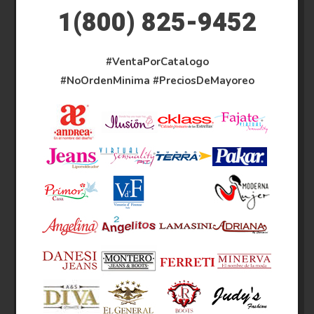
1(800) 825-9452
#VentaPorCatalogo
#NoOrdenMinima
#PreciosDeMayoreo