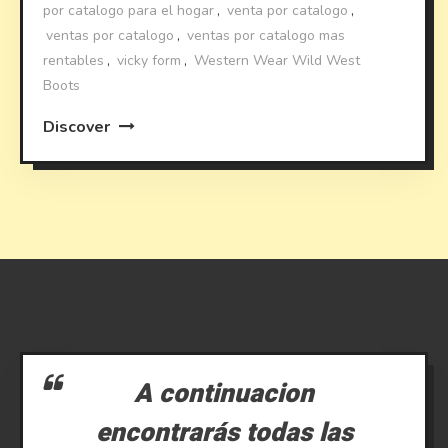
por catalogo para el hogar
,
venta por catalogo
,
ventas por catalogo
,
ventas por catalogo mas
rentables
,
vicky form
,
Western Wear Wild West
Boots
Discover
A continuacion
encontrarás todas las