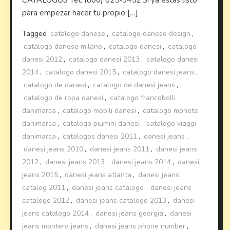
CATALOGOS Tel. (800) 825-9452 Si ya estas listo
para empezar hacer tu propio […]
Tagged
catalogo danese
,
catalogo danese design
,
catalogo danese milano
,
catalogo danesi
,
catalogo
danesi 2012
,
catalogo danesi 2013
,
catalogo danesi
2014
,
catalogo danesi 2015
,
catalogo danesi jeans
,
catalogo de danesi
,
catalogo de danesi jeans
,
catalogo de ropa danesi
,
catalogo francobolli
danimarca
,
catalogo mobili danesi
,
catalogo monete
danimarca
,
catalogo piumini danesi
,
catalogo viaggi
danimarca
,
catalogos danesi 2011
,
danesi jeans
,
danesi jeans 2010
,
danesi jeans 2011
,
danesi jeans
2012
,
danesi jeans 2013
,
danesi jeans 2014
,
danesi
jeans 2015
,
danesi jeans atlanta
,
danesi jeans
catalog 2011
,
danesi jeans catalogo
,
danesi jeans
catalogo 2012
,
danesi jeans catalogo 2013
,
danesi
jeans catalogo 2014
,
danesi jeans georgia
,
danesi
jeans montero jeans
,
danesi jeans phone number
,