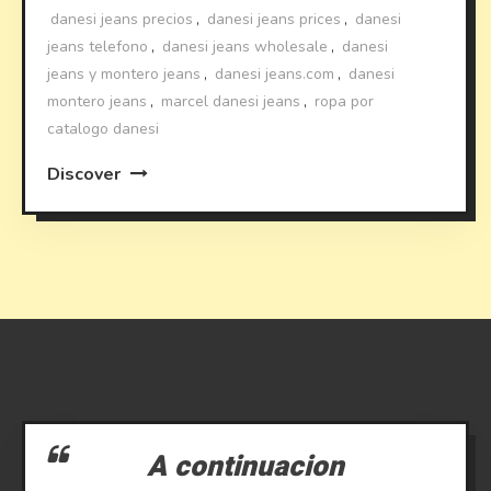
danesi jeans precios
,
danesi jeans prices
,
danesi
jeans telefono
,
danesi jeans wholesale
,
danesi
jeans y montero jeans
,
danesi jeans.com
,
danesi
montero jeans
,
marcel danesi jeans
,
ropa por
catalogo danesi
Discover
A continuacion