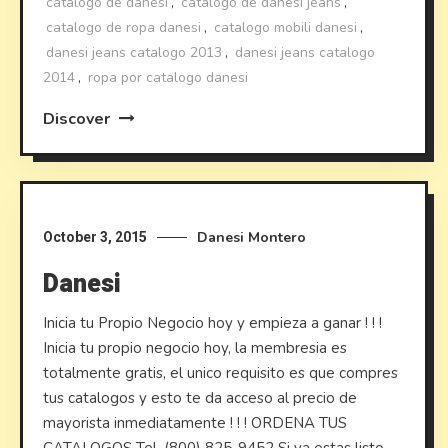
catalogo de danesi
,
catalogo de danesi jeans
,
catalogo de ropa danesi
,
catalogo mobili danesi
,
danesi jeans catalogo 2013
,
danesi jeans catalogo
2014
,
ropa por catalogo danesi
Discover
Danesi
Montero
October 3, 2015
Danesi
Inicia tu Propio Negocio hoy y empieza a ganar ! ! !
Inicia tu propio negocio hoy, la membresia es
totalmente gratis, el unico requisito es que compres
tus catalogos y esto te da acceso al precio de
mayorista inmediatamente ! ! ! ORDENA TUS