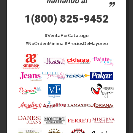
llamando al
1(800) 825-9452
#VentaPorCatalogo
#NoOrdenMinima
#PreciosDeMayoreo