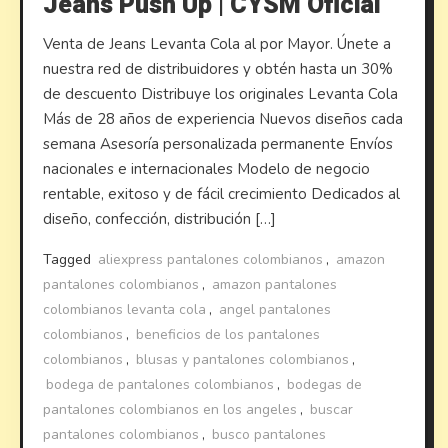
Jeans Push Up | CYSM Oficial
Venta de Jeans Levanta Cola al por Mayor. Únete a
nuestra red de distribuidores y obtén hasta un 30%
de descuento Distribuye los originales Levanta Cola
Más de 28 años de experiencia Nuevos diseños cada
semana Asesoría personalizada permanente Envíos
nacionales e internacionales Modelo de negocio
rentable, exitoso y de fácil crecimiento Dedicados al
diseño, confección, distribución […]
Tagged
aliexpress pantalones colombianos
,
amazon
pantalones colombianos
,
amazon pantalones
colombianos levanta cola
,
angel pantalones
colombianos
,
beneficios de los pantalones
colombianos
,
blusas y pantalones colombianos
,
bodega de pantalones colombianos
,
bodegas de
pantalones colombianos en los angeles
,
buscar
pantalones colombianos
,
busco pantalones