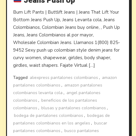
Jeans Push Up
Bum Lift Pants | Buttlift Jeans | Jeans That Lift Your
Bottom Jeans Push Up, Jeans Levanta cola, Jeans
Colombianos, Colombian Jeans buy online, , Push Up
Jeans, Jeans Colombianos al por mayor,
Wholesale Colombian Jeans. Llamanos 1(800) 825-
9452 Sexy push up colombian style denim jeans for
curvy women, shapewear, girldes, body shaper,
girdles, waist shapers. Fajate Virtual […]
Tagged
aliexpress pantalones colombianos
,
amazon
pantalones colombianos
,
amazon pantalones
colombianos levanta cola
,
angel pantalones
colombianos
,
beneficios de los pantalones
colombianos
,
blusas y pantalones colombianos
,
bodega de pantalones colombianos
,
bodegas de
pantalones colombianos en los angeles
,
buscar
pantalones colombianos
,
busco pantalones