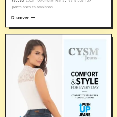
Tagged
2019
,
colombian jeans
,
jeans push up
,
pantalones colombianos
Discover