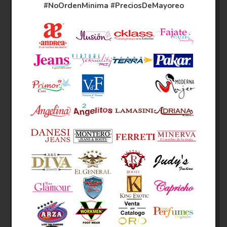
#NoOrdenMinima
#PreciosDeMayoreo