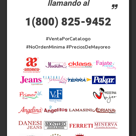
llamando al
1(800) 825-9452
#VentaPorCatalogo
#NoOrdenMinima
#PreciosDeMayoreo