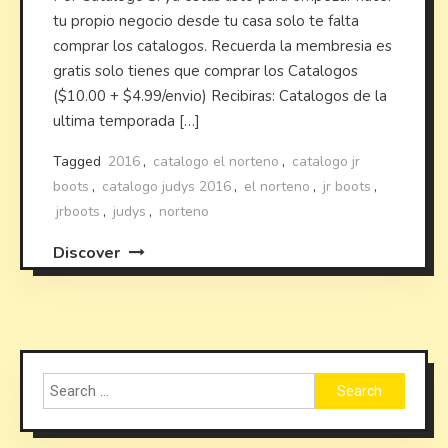
tu propio negocio desde tu casa solo te falta
comprar los catalogos. Recuerda la membresia es
gratis solo tienes que comprar los Catalogos
($10.00 + $4.99/envio) Recibiras: Catalogos de la
ultima temporada […]
Tagged
2016
,
catalogo el norteno
,
catalogo jr
boots
,
catalogo judys 2016
,
el norteno
,
jr boots
,
jrboots
,
judys
,
norteno
Discover
Search
for: