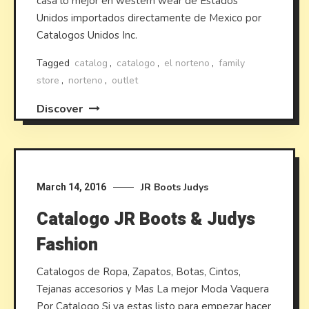
casa lo mejor en western wear de Estados
Unidos importados directamente de Mexico por
Catalogos Unidos Inc.
Tagged
catalog
,
catalogo
,
el norteno
,
family
store
,
norteno
,
outlet
Discover
JR Boots
Judys
March 14, 2016
Catalogo JR Boots & Judys
Fashion
Catalogos de Ropa, Zapatos, Botas, Cintos,
Tejanas accesorios y Mas La mejor Moda Vaquera
Por Catalogo Si ya estas listo para empezar hacer