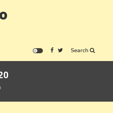
go
Search
20
0