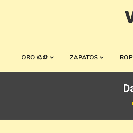
Skip
V
to
content
ORO ⚖️🪙
ZAPATOS
ROP
D