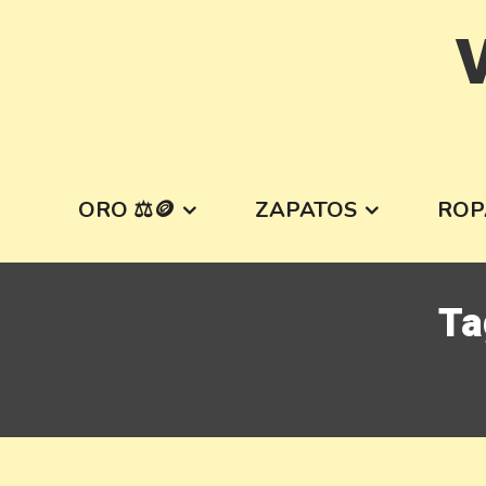
Skip
V
to
content
ORO ⚖️🪙
ZAPATOS
ROP
Ta