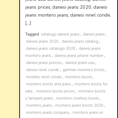
jeans prices, danesi jeans 2020, danesi
jeans montero jeans, danesi ninel conde,
[…]
Tagged
catalogo danesi jeans
,
danesi jeans
,
danesi jeans 2020
,
danesi jeans catalog
,
danesi jeans catalogo 2020
,
danesi jeans
montero jeans
,
danesi jeans phone number
,
danesi jeans precios
,
danesi jeans usa
,
danesi ninel conde
,
german montero boots
,
modelo ninel conde
,
montero boots
,
montero boots and jeans
,
montero boots for
sale
,
montero boots prices
,
montero boots
y lamasini jeans
,
montero cowboy boots
,
montero jeans
,
montero jeans boots 2020
,
montero jeans company
,
montero jeans el