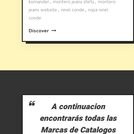
komander
,
montero jeans shirts
,
montero
jeans website
,
ninel conde
,
ropa ninel
conde
Discover
A continuacion
encontrarás todas las
Marcas de Catalogos