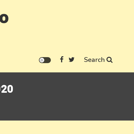
go
Search
020