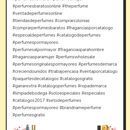
#perfumesbaratosonline #theperfume
#ventadeperfumesonline
#tiendasdeperfumes #comprarcolonias
#comprarperfumesbaratos #fraganciasporcatalogo
#especialdeperfumes #catalogodeperfumes
#perfumespormayoreo
#perfumesalpormayor #fraganciasparahombre
#fraganciasparamujer #perfumswholesale
#perfumesoriginalespormayoreo #perfumesdemarca
#creciendounidos #trabajoencasa #ventaporcatalogo
#paquetesdecatalogos #catalogosgratis
#ganarextra #catalogoperfumes #ropademarca
#limpiadebodega #soloespeciales #especiales
#catalogos2017 #setsdeperfumes
#perfumespormayoreo #brandnameperfume
#perfumesgratis