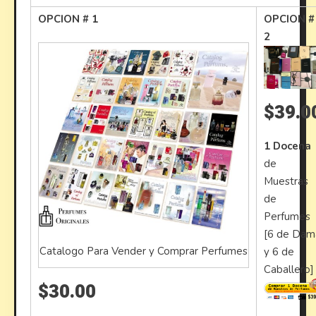
OPCION # 1
OPCION #
2
$39.0
1 Docena
de
Muestras
de
Perfumes
[6 de Dam
Catalogo Para Vender y Comprar Perfumes
y 6 de
Caballero]
$30.00