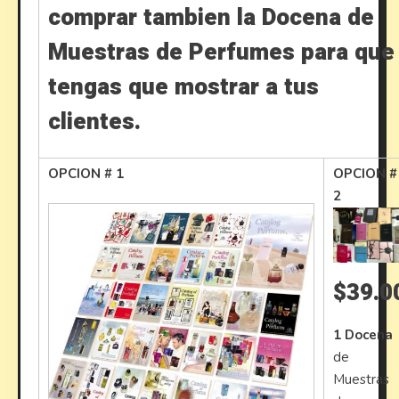
comprar tambien la Docena de
Muestras de Perfumes para que
tengas que mostrar a tus
clientes.
OPCION # 1
OPCION #
2
$39.0
1 Docena
de
Muestras