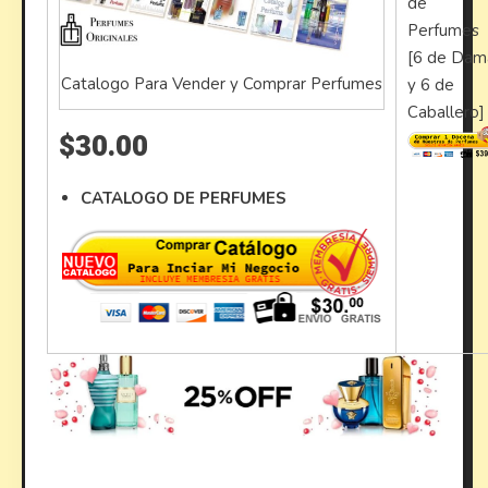
de
Perfumes
[6 de Dam
Catalogo Para Vender y Comprar Perfumes
y 6 de
Caballero]
$30.00
CATALOGO DE PERFUMES