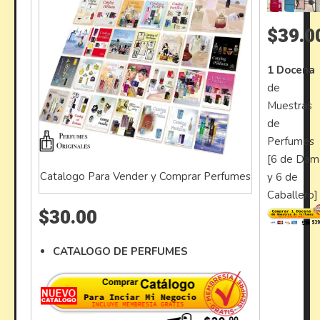
$39.0
1 Docena
de
Muestras
de
Perfumes
[6 de Dam
Catalogo Para Vender y Comprar Perfumes
y 6 de
Caballero]
$30.00
CATALOGO DE PERFUMES