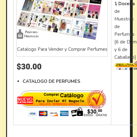
1 Docena
de
Muestras
de
Perfumes
[6 de Dam
Catalogo Para Vender y Comprar Perfumes
y 6 de
Caballero]
$30.00
CATALOGO DE PERFUMES