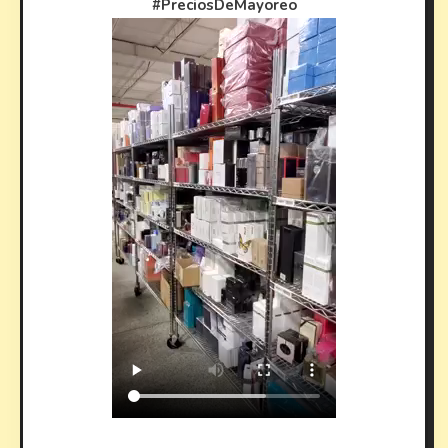
#PreciosDeMayoreo