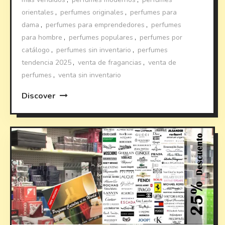
orientales
,
perfumes originales
,
perfumes para
dama
,
perfumes para emprendedores
,
perfumes
para hombre
,
perfumes populares
,
perfumes por
catálogo
,
perfumes sin inventario
,
perfumes
tendencia 2025
,
venta de fragancias
,
venta de
perfumes
,
venta sin inventario
Discover