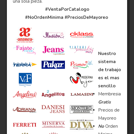
una sola pieza.
#VentaPorCatalogo
#NoOrdenMinima
#PreciosDeMayoreo
Nuestro
sistema
de trabajo
es el mas
sencillo
Membresia
Gratis
Precios de
Mayoreo
No
Orden