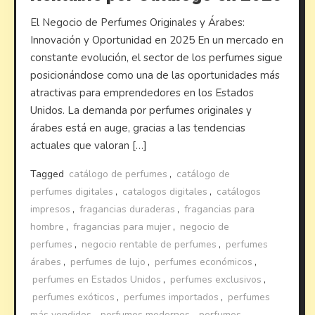
El Negocio de Perfumes Originales y Árabes:
Innovación y Oportunidad en 2025 En un mercado en
constante evolución, el sector de los perfumes sigue
posicionándose como una de las oportunidades más
atractivas para emprendedores en los Estados
Unidos. La demanda por perfumes originales y
árabes está en auge, gracias a las tendencias
actuales que valoran […]
Tagged
catálogo de perfumes
,
catálogo de
perfumes digitales
,
catalogos digitales
,
catálogos
impresos
,
fragancias duraderas
,
fragancias para
hombre
,
fragancias para mujer
,
negocio de
perfumes
,
negocio rentable de perfumes
,
perfumes
árabes
,
perfumes de lujo
,
perfumes económicos
,
perfumes en Estados Unidos
,
perfumes exclusivos
,
perfumes exóticos
,
perfumes importados
,
perfumes
más vendidos
,
perfumes modernos
,
perfumes