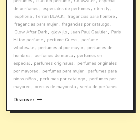
perfumes
,
club del perfume
,
Coolwater
,
especial
de perfumes
,
especiales de perfumes
,
eternity
,
euphoria
,
Ferrari BLACK
,
fragancias para hombre
,
fragancias para mujer
,
fragancias por catalogo
,
Glow After Dark
,
glow jlo
,
Jean Paul Gaultier
,
Paris
Hilton perfume
,
perfume Guess
,
perfume
wholesale
,
perfumes al por mayor
,
perfumes de
hombres
,
perfumes de marca
,
perfumes en
especial
,
perfumes originales
,
perfumes originales
por mayoreo
,
perfumes para mujer
,
perfumes para
ninos niños
,
perfumes por catalogo
,
perfumes por
mayoreo
,
precios de mayorista
,
venta de perfumes
Discover