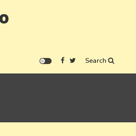
go
Search