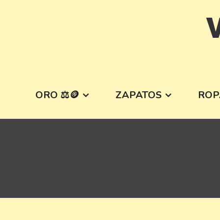
Skip
V
to
content
ORO ⚖️🪙
ZAPATOS
ROP