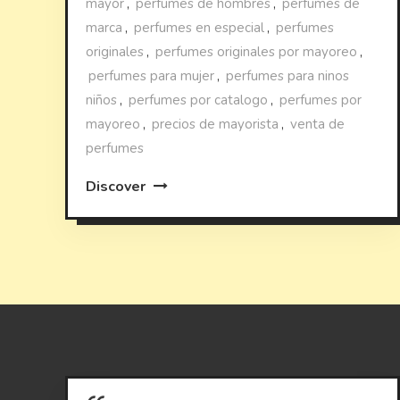
mayor
,
perfumes de hombres
,
perfumes de
marca
,
perfumes en especial
,
perfumes
originales
,
perfumes originales por mayoreo
,
perfumes para mujer
,
perfumes para ninos
niños
,
perfumes por catalogo
,
perfumes por
mayoreo
,
precios de mayorista
,
venta de
perfumes
Discover