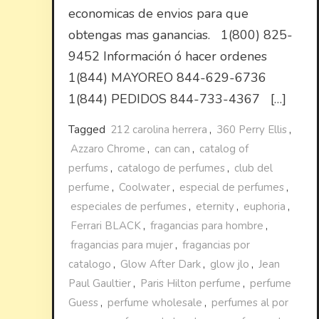
economicas de envios para que
obtengas mas ganancias. 1(800) 825-
9452 Información ó hacer ordenes
1(844) MAYOREO 844-629-6736
1(844) PEDIDOS 844-733-4367 […]
Tagged
212 carolina herrera
,
360 Perry Ellis
,
Azzaro Chrome
,
can can
,
catalog of
perfums
,
catalogo de perfumes
,
club del
perfume
,
Coolwater
,
especial de perfumes
,
especiales de perfumes
,
eternity
,
euphoria
,
Ferrari BLACK
,
fragancias para hombre
,
fragancias para mujer
,
fragancias por
catalogo
,
Glow After Dark
,
glow jlo
,
Jean
Paul Gaultier
,
Paris Hilton perfume
,
perfume
Guess
,
perfume wholesale
,
perfumes al por