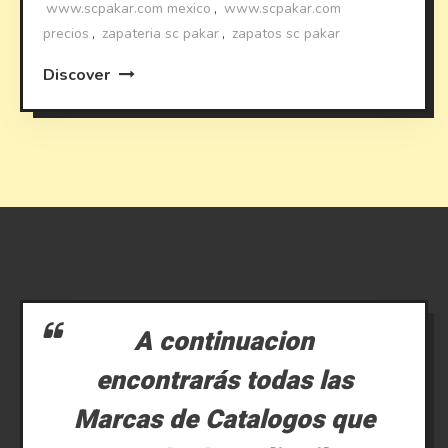
www.scpakar.com mexico
,
www.scpakar.com
precios
,
zapateria sc pakar
,
zapatos sc pakar
Discover
A continuacion
encontrarás todas las
Marcas de Catalogos que