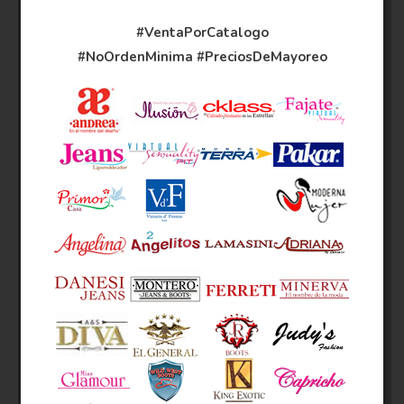
#VentaPorCatalogo
#NoOrdenMinima
#PreciosDeMayoreo