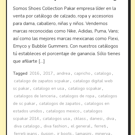
Somos Shoes Collection Pakar empresa líder en la
venta por catálogo de calzado, ropa y accesorios
para dama, caballero, niñas y niños. Vendemos
marcas reconocidas como Nike, Adidas, Puma, Vans;
así como las mejores marcas mexicanas como Flexi,
Emyco y Bubble Gummers. Con nuestros catálogos
tú estableces el porcentaje de ganancia. Sólo tienes
que afiliarte […]
Tagged
2016
,
2017
,
andrea
,
capricho
,
catalogo
,
catalogo de zapatos scpakar
,
catalogo digital web
sc pakar
,
catalogo en usa
,
catalogo scpakar
,
catalogos de lenceria
,
catalogos de ropa
,
catalogos
de sc pakar
,
catalogos de zapatos
,
catalogos en
estados unidos
,
catalogos mexico
,
catalogos
scpakar 2014
,
catalogos usa
,
cklass
,
danesi
,
diva
,
diva catalogo
,
diva fashion
,
el general
,
ferreti
,
ferreti jeans
,
ilusion
,
jr boots
,
lamasini
,
minerva
,