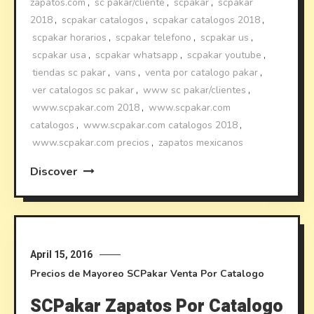
zapatos.com
,
sc pakar/cliente
,
scpakar
,
scpakar
2018
,
scpakar catalogos
,
scpakar catalogos 2018
,
scpakar horarios
,
scpakar telefono
,
scpakar us
,
scpakar usa
,
scpakar whatsapp
,
scpakar youtube
,
tiendas sc pakar
,
vans
,
venta por catalogo pakar
,
ver catalogos sc pakar
,
www sc pakar/clientes
,
www.scpakar.com 2018
,
www.scpakar.com
catalogos
,
www.scpakar.com catalogos 2018
,
www.scpakar.com precios
,
zapatos mexicanos
Discover
April 15, 2016
Precios de Mayoreo
SCPakar
Venta Por Catalogo
SCPakar Zapatos Por Catalogo