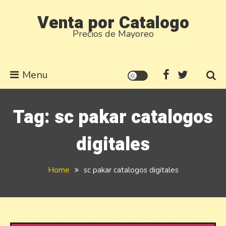
Skip
Venta por Catalogo
to
Precios de Mayoreo
content
Menu
Tag:
sc pakar catalogos
digitales
Home
sc pakar catalogos digitales