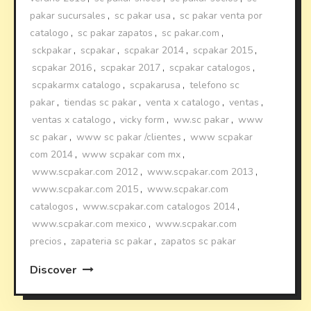
pakar sucursales
,
sc pakar usa
,
sc pakar venta por
catalogo
,
sc pakar zapatos
,
sc pakar.com
,
sckpakar
,
scpakar
,
scpakar 2014
,
scpakar 2015
,
scpakar 2016
,
scpakar 2017
,
scpakar catalogos
,
scpakarmx catalogo
,
scpakarusa
,
telefono sc
pakar
,
tiendas sc pakar
,
venta x catalogo
,
ventas
,
ventas x catalogo
,
vicky form
,
ww.sc pakar
,
www
sc pakar
,
www sc pakar /clientes
,
www scpakar
com 2014
,
www scpakar com mx
,
www.scpakar.com 2012
,
www.scpakar.com 2013
,
www.scpakar.com 2015
,
www.scpakar.com
catalogos
,
www.scpakar.com catalogos 2014
,
www.scpakar.com mexico
,
www.scpakar.com
precios
,
zapateria sc pakar
,
zapatos sc pakar
Discover