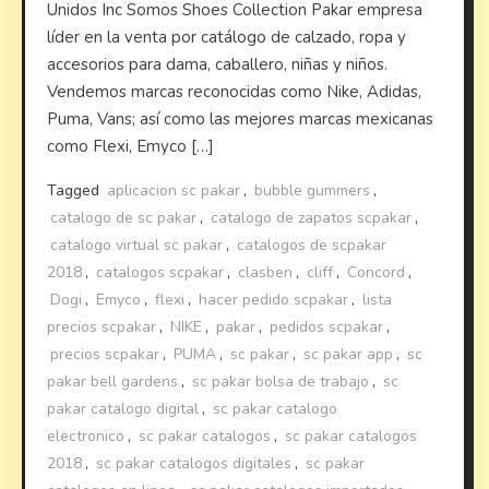
Unidos Inc Somos Shoes Collection Pakar empresa
líder en la venta por catálogo de calzado, ropa y
accesorios para dama, caballero, niñas y niños.
Vendemos marcas reconocidas como Nike, Adidas,
Puma, Vans; así como las mejores marcas mexicanas
como Flexi, Emyco […]
Tagged
aplicacion sc pakar
,
bubble gummers
,
catalogo de sc pakar
,
catalogo de zapatos scpakar
,
catalogo virtual sc pakar
,
catalogos de scpakar
2018
,
catalogos scpakar
,
clasben
,
cliff
,
Concord
,
Dogi
,
Emyco
,
flexi
,
hacer pedido scpakar
,
lista
precios scpakar
,
NIKE
,
pakar
,
pedidos scpakar
,
precios scpakar
,
PUMA
,
sc pakar
,
sc pakar app
,
sc
pakar bell gardens
,
sc pakar bolsa de trabajo
,
sc
pakar catalogo digital
,
sc pakar catalogo
electronico
,
sc pakar catalogos
,
sc pakar catalogos
2018
,
sc pakar catalogos digitales
,
sc pakar