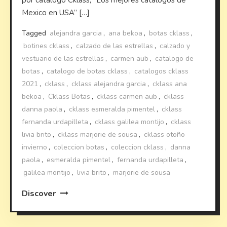
Mexico en USA” […]
Tagged
alejandra garcia
,
ana bekoa
,
botas cklass
,
botines cklass
,
calzado de las estrellas
,
calzado y
vestuario de las estrellas
,
carmen aub
,
catalogo de
botas
,
catalogo de botas cklass
,
catalogos cklass
2021
,
cklass
,
cklass alejandra garcia
,
cklass ana
bekoa
,
Cklass Botas
,
cklass carmen aub
,
cklass
danna paola
,
cklass esmeralda pimentel
,
cklass
fernanda urdapilleta
,
cklass galilea montijo
,
cklass
livia brito
,
cklass marjorie de sousa
,
cklass otoño
invierno
,
coleccion botas
,
coleccion cklass
,
danna
paola
,
esmeralda pimentel
,
fernanda urdapilleta
,
galilea montijo
,
livia brito
,
marjorie de sousa
Discover