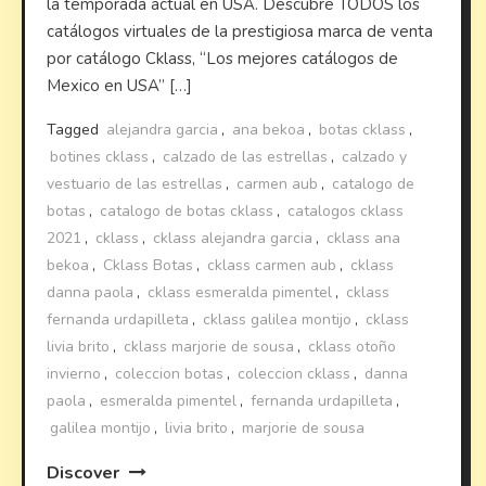
la temporada actual en USA. Descubre TODOS los
catálogos virtuales de la prestigiosa marca de venta
por catálogo Cklass, “Los mejores catálogos de
Mexico en USA” […]
Tagged
alejandra garcia
,
ana bekoa
,
botas cklass
,
botines cklass
,
calzado de las estrellas
,
calzado y
vestuario de las estrellas
,
carmen aub
,
catalogo de
botas
,
catalogo de botas cklass
,
catalogos cklass
2021
,
cklass
,
cklass alejandra garcia
,
cklass ana
bekoa
,
Cklass Botas
,
cklass carmen aub
,
cklass
danna paola
,
cklass esmeralda pimentel
,
cklass
fernanda urdapilleta
,
cklass galilea montijo
,
cklass
livia brito
,
cklass marjorie de sousa
,
cklass otoño
invierno
,
coleccion botas
,
coleccion cklass
,
danna
paola
,
esmeralda pimentel
,
fernanda urdapilleta
,
galilea montijo
,
livia brito
,
marjorie de sousa
Discover