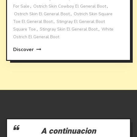
For Sale
,
Ostrich Skin Cowboy El General Boot
,
Ostrich Skin El General Boot
,
Ostrich Skin Square
Toe El General Boot
,
Stingray El General Boot
Square Toe
,
Stingray Skin El General Boot
,
White
Ostrich El General Boot
Discover
A continuacion