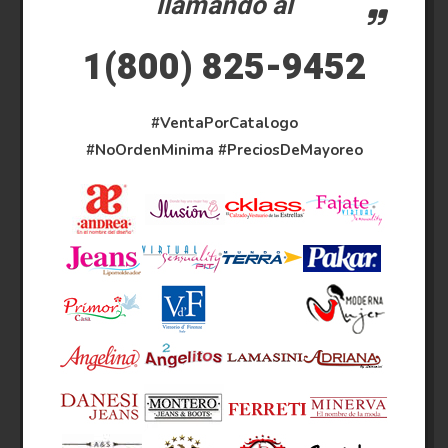
llamando al
1(800) 825-9452
#VentaPorCatalogo
#NoOrdenMinima
#PreciosDeMayoreo