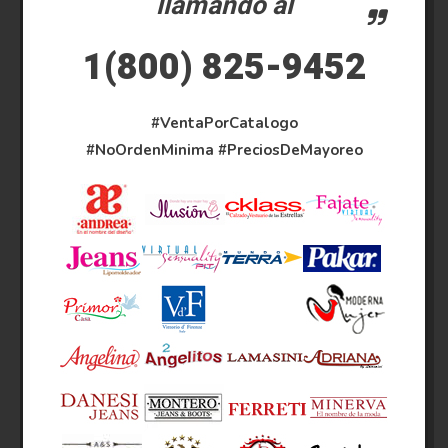
llamando al
1(800) 825-9452
#VentaPorCatalogo
#NoOrdenMinima
#PreciosDeMayoreo