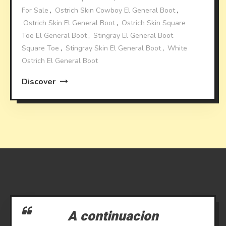
For Sale
,
Ostrich Skin Cowboy El General Boot
,
Ostrich Skin El General Boot
,
Ostrich Skin Square
Toe El General Boot
,
Stingray El General Boot
Square Toe
,
Stingray Skin El General Boot
,
White
Ostrich El General Boot
Discover
A continuacion