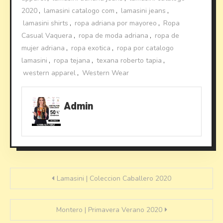
2020
,
lamasini catalogo com
,
lamasini jeans
,
lamasini shirts
,
ropa adriana por mayoreo
,
Ropa
Casual Vaquera
,
ropa de moda adriana
,
ropa de
mujer adriana
,
ropa exotica
,
ropa por catalogo
lamasini
,
ropa tejana
,
texana roberto tapia
,
western apparel
,
Western Wear
Admin
Post
Lamasini | Coleccion Caballero 2020
navigation
Montero | Primavera Verano 2020