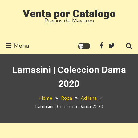
Skip
Venta por Catalogo
to
Precios de Mayoreo
content
Menu
Lamasini | Coleccion Dama
2020
Home
Ropa
Adriana
Lamasini | Coleccion Dama 2020