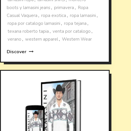
boots y lamasini jeans
,
primavera
,
Ropa
Casual Vaquera
,
ropa exotica
,
ropa lamasini
,
ropa por catalogo lamasini
,
ropa tejana
,
texana roberto tapia
,
venta por catalogo
,
verano
,
western apparel
,
Western Wear
Discover