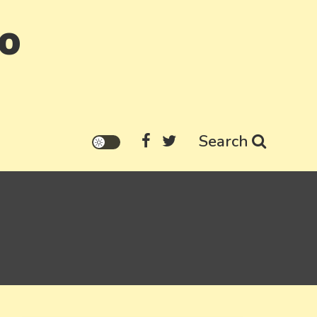
go
Search