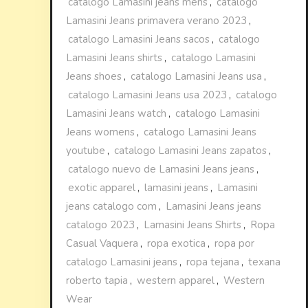
catalogo Lamasini jeans mens
,
catalogo
Lamasini Jeans primavera verano 2023
,
catalogo Lamasini Jeans sacos
,
catalogo
Lamasini Jeans shirts
,
catalogo Lamasini
Jeans shoes
,
catalogo Lamasini Jeans usa
,
catalogo Lamasini Jeans usa 2023
,
catalogo
Lamasini Jeans watch
,
catalogo Lamasini
Jeans womens
,
catalogo Lamasini Jeans
youtube
,
catalogo Lamasini Jeans zapatos
,
catalogo nuevo de Lamasini Jeans jeans
,
exotic apparel
,
lamasini jeans
,
Lamasini
jeans catalogo com
,
Lamasini Jeans jeans
catalogo 2023
,
Lamasini Jeans Shirts
,
Ropa
Casual Vaquera
,
ropa exotica
,
ropa por
catalogo Lamasini jeans
,
ropa tejana
,
texana
roberto tapia
,
western apparel
,
Western
Wear