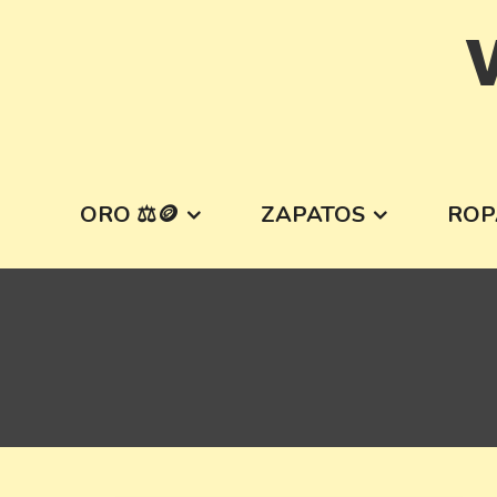
Skip
V
to
content
ORO ⚖️🪙
ZAPATOS
ROP