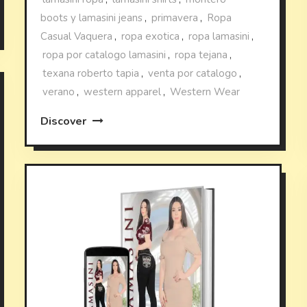
boots y lamasini jeans
,
primavera
,
Ropa
Casual Vaquera
,
ropa exotica
,
ropa lamasini
,
ropa por catalogo lamasini
,
ropa tejana
,
texana roberto tapia
,
venta por catalogo
,
verano
,
western apparel
,
Western Wear
Discover