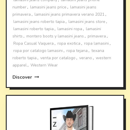
number
,
lamasini jeans price
,
lamasini jeans
primavera
,
lamasini jeans primavera verano 2021
,
lamasini jeans roberto tapia
,
lamasini jeans store
,
lamasini roberto tapia
,
lamasini ropa
,
lamasini
shirts
,
montero boots y lamasini jeans
,
primavera
,
Ropa Casual Vaquera
,
ropa exotica
,
ropa lamasini
,
ropa por catalogo lamasini
,
ropa tejana
,
texana
roberto tapia
,
venta por catalogo
,
verano
,
western
apparel
,
Western Wear
Discover