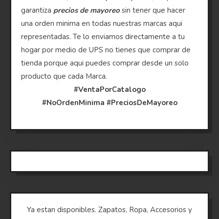
garantiza
precios de mayoreo
sin tener que hacer
una orden minima en todas nuestras marcas aqui
representadas. Te lo enviamos directamente a tu
hogar por medio de UPS no tienes que comprar de
tienda porque aqui puedes comprar desde un solo
producto que cada Marca.
#VentaPorCatalogo
#NoOrdenMinima
#PreciosDeMayoreo
Ya estan disponibles. Zapatos, Ropa, Accesorios y