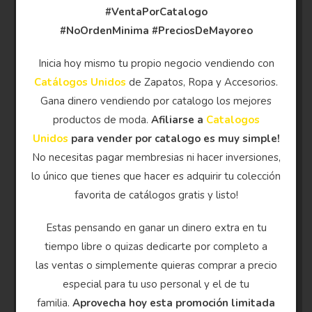
#VentaPorCatalogo
#NoOrdenMinima
#PreciosDeMayoreo
Inicia hoy mismo tu propio negocio vendiendo con
Catálogos Unidos
de Zapatos, Ropa y Accesorios.
Gana dinero vendiendo por catalogo los mejores
productos de moda.
Afiliarse a
Catalogos
Unidos
para vender por catalogo es muy simple!
No necesitas pagar membresias ni hacer inversiones,
lo único que tienes que hacer es adquirir tu colección
favorita de catálogos gratis y listo!
Estas pensando en ganar un dinero extra en tu
tiempo libre o quizas dedicarte por completo a
las ventas o simplemente quieras comprar a precio
especial para tu uso personal y el de tu
familia.
Aprovecha hoy esta promoción limitada