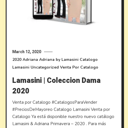
March 12, 2020
2020
Adriana
Adriana by Lamasini
Catalogo
Lamasini
Uncategorized
Venta Por Catalogo
Lamasini | Coleccion Dama
2020
Venta por Catalogo #CatalogosParaVender
#PreciosDeMayoreo Catalogo Lamasini Venta por
Catalogo Ya está disponible nuestro nuevo catálogo
Lamasini & Adriana Primavera – 2020 . Para más