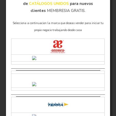
de
CATÁLOGOS UNIDOS
para nuevos
clientes
MEMBRESIA GRATIS.
Selecciona a continuacion la marca que deseas vender para iniciar tu
propio negocio trabajando desde casa