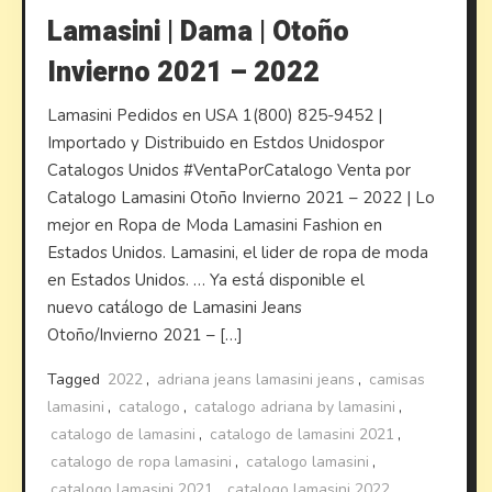
Lamasini | Dama | Otoño
Invierno 2021 – 2022
Lamasini Pedidos en USA 1(800) 825-9452 |
Importado y Distribuido en Estdos Unidospor
Catalogos Unidos #VentaPorCatalogo Venta por
Catalogo Lamasini Otoño Invierno 2021 – 2022 | Lo
mejor en Ropa de Moda Lamasini Fashion en
Estados Unidos. Lamasini, el lider de ropa de moda
en Estados Unidos. … Ya está disponible el
nuevo catálogo de Lamasini Jeans
Otoño/Invierno 2021 – […]
Tagged
2022
,
adriana jeans lamasini jeans
,
camisas
lamasini
,
catalogo
,
catalogo adriana by lamasini
,
catalogo de lamasini
,
catalogo de lamasini 2021
,
catalogo de ropa lamasini
,
catalogo lamasini
,
catalogo lamasini 2021
,
catalogo lamasini 2022
,