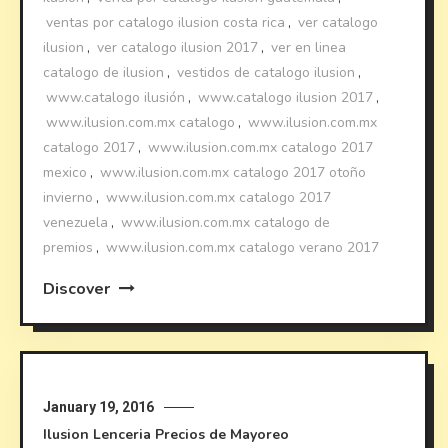
ventas por catalogo ilusion costa rica
,
ver catalogo
ilusion
,
ver catalogo ilusion 2017
,
ver en linea
catalogo de ilusion
,
vestidos de catalogo ilusion
,
www.catalogo ilusión
,
www.catalogo ilusion 2017
,
www.ilusion.com.mx catalogo
,
www.ilusion.com.mx
catalogo 2017
,
www.ilusion.com.mx catalogo 2017
mexico
,
www.ilusion.com.mx catalogo 2017 otoño
invierno
,
www.ilusion.com.mx catalogo 2017
venezuela
,
www.ilusion.com.mx catalogo de
premios
,
www.ilusion.com.mx catalogo verano 2017
Discover
January 19, 2016
Ilusion
Lenceria
Precios de Mayoreo