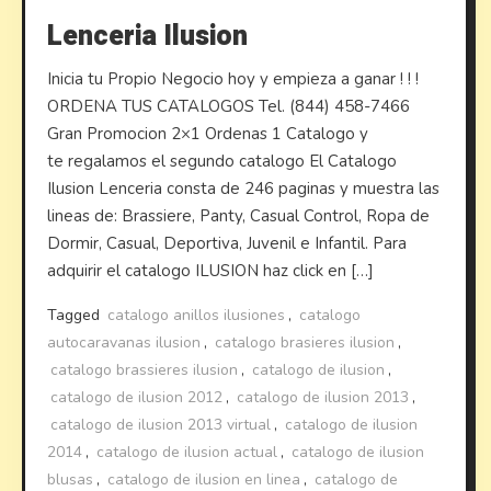
Lenceria Ilusion
Inicia tu Propio Negocio hoy y empieza a ganar ! ! !
ORDENA TUS CATALOGOS Tel. (844) 458-7466
Gran Promocion 2×1 Ordenas 1 Catalogo y
te regalamos el segundo catalogo El Catalogo
Ilusion Lenceria consta de 246 paginas y muestra las
lineas de: Brassiere, Panty, Casual Control, Ropa de
Dormir, Casual, Deportiva, Juvenil e Infantil. Para
adquirir el catalogo ILUSION haz click en […]
Tagged
catalogo anillos ilusiones
,
catalogo
autocaravanas ilusion
,
catalogo brasieres ilusion
,
catalogo brassieres ilusion
,
catalogo de ilusion
,
catalogo de ilusion 2012
,
catalogo de ilusion 2013
,
catalogo de ilusion 2013 virtual
,
catalogo de ilusion
2014
,
catalogo de ilusion actual
,
catalogo de ilusion
blusas
,
catalogo de ilusion en linea
,
catalogo de