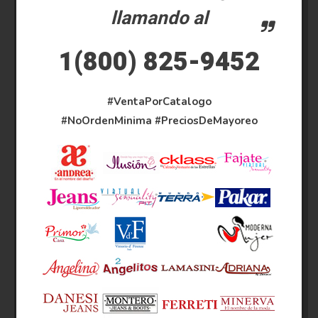
llamando al
1(800) 825-9452
#VentaPorCatalogo
#NoOrdenMinima
#PreciosDeMayoreo