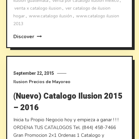
ilusion guatemala
,
venta por catalogo ilusion mexico
,
venta x catalogo ilusion
,
ver catalogo de ilusion
hogar
,
www.catalogo ilusión
,
www.catalogo ilusion
2013
Discover
September 22, 2015
Ilusion
Precios de Mayoreo
(Nuevo) Catalogo Ilusion 2015
– 2016
Inicia tu Propio Negocio hoy y empieza a ganar ! ! !
ORDENA TUS CATALOGOS Tel. (844) 458-7466
Gran Promocion 2×1 Ordenas 1 Catalogo y