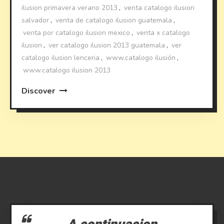
ilusion primavera verano 2013
,
venta catalogo ilusion
salvador
,
venta de catalogo ilusion guatemala
,
venta por catalogo ilusion mexico
,
venta x catalogo
ilusion
,
ver catalogo ilusion 2013 guatemala
,
ver
catalogo ilusion lenceria
,
www.catalogo ilusión
,
www.catalogo ilusion 2013
Discover