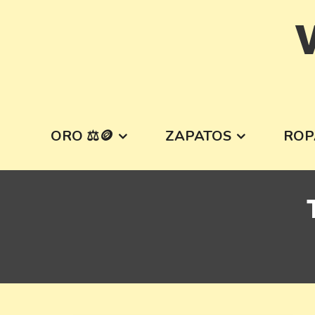
Skip
V
to
content
ORO ⚖️🪙
ZAPATOS
ROP