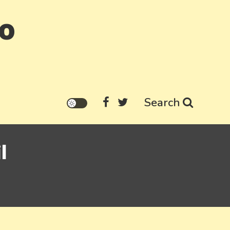
go
Search
l