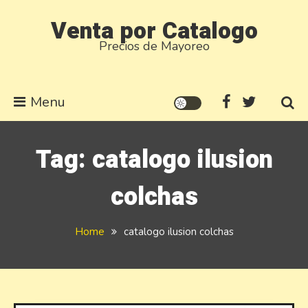
Skip
Venta por Catalogo
to
Precios de Mayoreo
content
Menu
Tag:
catalogo ilusion
colchas
Home
catalogo ilusion colchas