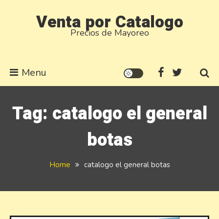
Skip
Venta por Catalogo
to
Precios de Mayoreo
content
Menu
Tag:
catalogo el general
botas
Home
catalogo el general botas