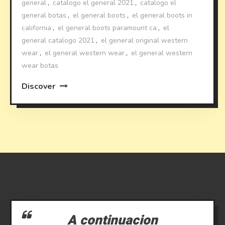
general
,
catalogo el general 2021
,
catalogo el
general botas
,
el general boots
,
el general boots in
california
,
el general boots paramount ca
,
el
general catalogo 2021
,
el general original western
wear
,
el general western wear
,
el general western
wear botas
Discover
A continuacion