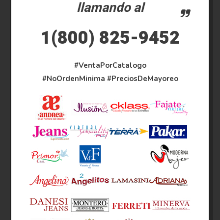
llamando al
1(800) 825-9452
#VentaPorCatalogo
#NoOrdenMinima
#PreciosDeMayoreo