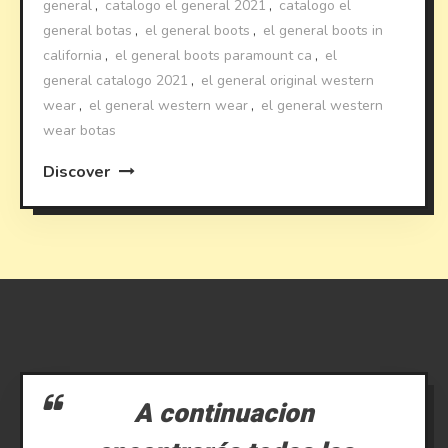
general
,
catalogo el general 2021
,
catalogo el
general botas
,
el general boots
,
el general boots in
california
,
el general boots paramount ca
,
el
general catalogo 2021
,
el general original western
wear
,
el general western wear
,
el general western
wear botas
Discover
A continuacion