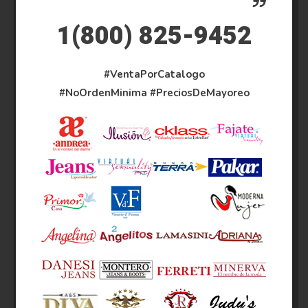
1(800) 825-9452
#VentaPorCatalogo
#NoOrdenMinima
#PreciosDeMayoreo