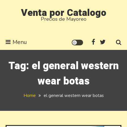
Skip
Venta por Catalogo
to
Precios de Mayoreo
content
Menu
Tag:
el general western
wear botas
Home
el general western wear botas