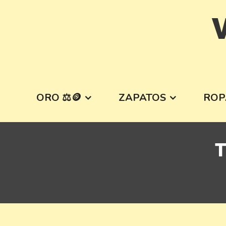
Skip
V
to
content
ORO ⚖️🪙
ZAPATOS
ROP
T