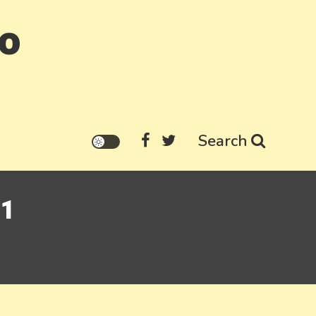
go
Search
21