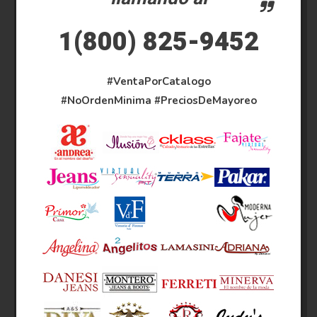
1(800) 825-9452
#VentaPorCatalogo
#NoOrdenMinima
#PreciosDeMayoreo