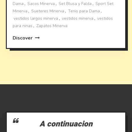
Dama
,
Sacos Minerva
,
Set Blusa y Falda
,
Sport Set
Minerva
,
Sueteres Minerva
,
Tenis para Dama
,
vestidos largos minerva
,
vestidos minerva
,
vestidos
para ninas
,
Zapatos Minerva
Discover
A continuacion