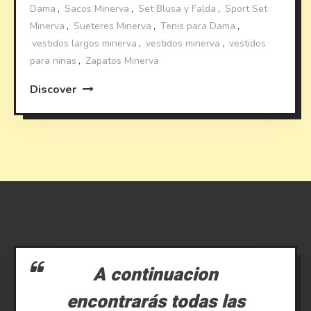
Dama
,
Sacos Minerva
,
Set Blusa y Falda
,
Sport Set
Minerva
,
Sueteres Minerva
,
Tenis para Dama
,
vestidos largos minerva
,
vestidos minerva
,
vestidos
para ninas
,
Zapatos Minerva
Discover
A continuacion
encontrarás todas las