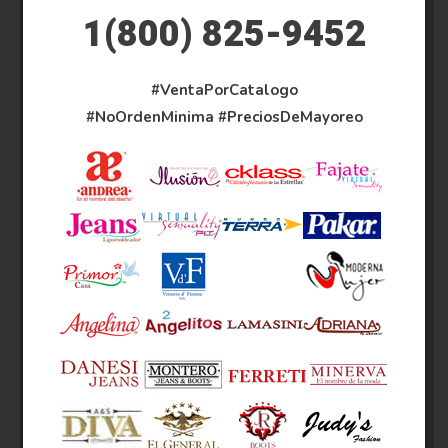
1(800) 825-9452
#VentaPorCatalogo
#NoOrdenMinima
#PreciosDeMayoreo