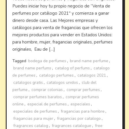
Puedes iniciar hoy tu propio negocio de “Venta de
perfumes por catálogo 2021″ y comienza a ganar
dinero desde casa. Las Mejores empresas y
catálogos para venta de fragancias que ofrecen los
mejores productos para vender en Estados Unidos:
para hombre, mujer, fragancias originales, perfumes
originales, Eau de […]
Tagged
bodega de perfumes
,
brand name perfume
,
brand name perfums
,
catalog of perfums
,
catalogo
de perfumes
,
catalogo perfumes
,
catalogos 2021
,
catalogos gratis
,
catalogos unidos
,
club del
perfume
,
comprar colonias
,
comprar perfumes
,
comprar perfumes baratos
,
comprar perfumes
online
,
especial de perfumes
,
especiales
,
especiales de perfumes
,
fragancias para hombre
,
fragancias para mujer
,
fragancias por catalogo
,
fragrances catalog
,
fragrances catalogue
,
free