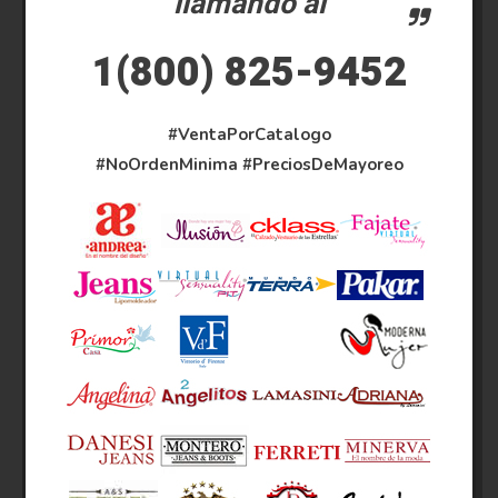
llamando al
1(800) 825-9452
#VentaPorCatalogo
#NoOrdenMinima
#PreciosDeMayoreo