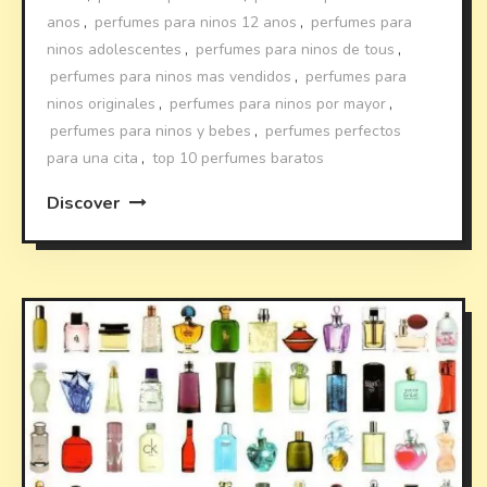
anos
,
perfumes para ninos 12 anos
,
perfumes para
ninos adolescentes
,
perfumes para ninos de tous
,
perfumes para ninos mas vendidos
,
perfumes para
ninos originales
,
perfumes para ninos por mayor
,
perfumes para ninos y bebes
,
perfumes perfectos
para una cita
,
top 10 perfumes baratos
Discover