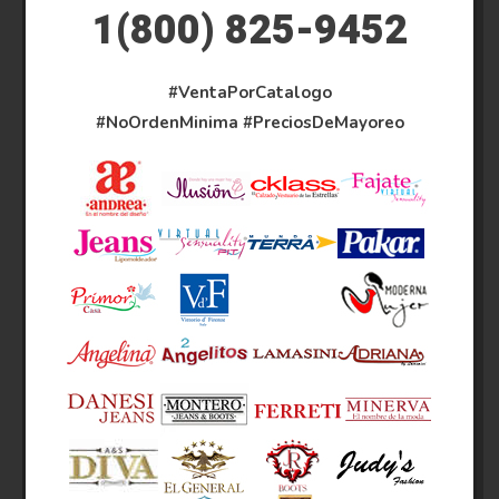
1(800) 825-9452
#VentaPorCatalogo
#NoOrdenMinima
#PreciosDeMayoreo