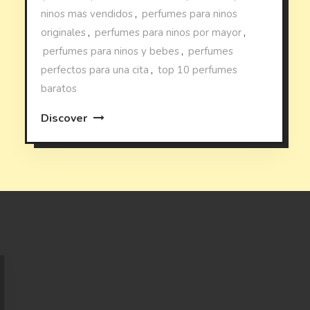
ninos mas vendidos
,
perfumes para ninos
originales
,
perfumes para ninos por mayor
,
perfumes para ninos y bebes
,
perfumes
perfectos para una cita
,
top 10 perfumes
baratos
Discover