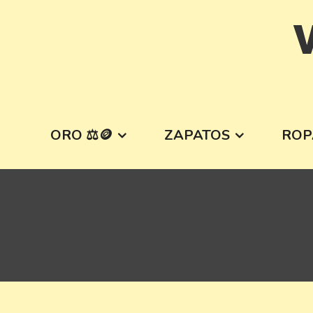
Skip
V
to
content
ORO ⚖️🪙
ZAPATOS
ROP