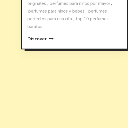
originales
,
perfumes para ninos por mayor
,
perfumes para ninos y bebes
,
perfumes
perfectos para una cita
,
top 10 perfumes
baratos
Discover