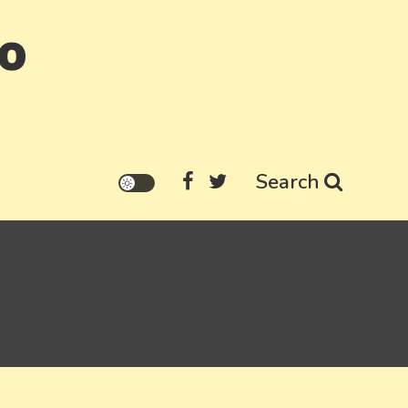
go
Search