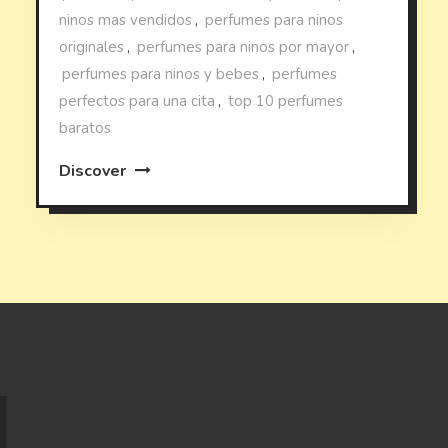
ninos mas vendidos
,
perfumes para ninos
originales
,
perfumes para ninos por mayor
,
perfumes para ninos y bebes
,
perfumes
perfectos para una cita
,
top 10 perfumes
baratos
Discover