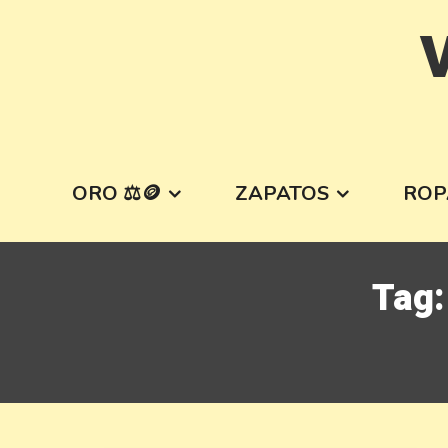
Skip
V
to
content
ORO ⚖️🪙
ZAPATOS
ROP
Tag