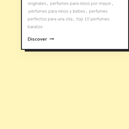
originales
,
perfumes para ninos por mayor
,
perfumes para ninos y bebes
,
perfumes
perfectos para una cita
,
top 10 perfumes
baratos
Discover