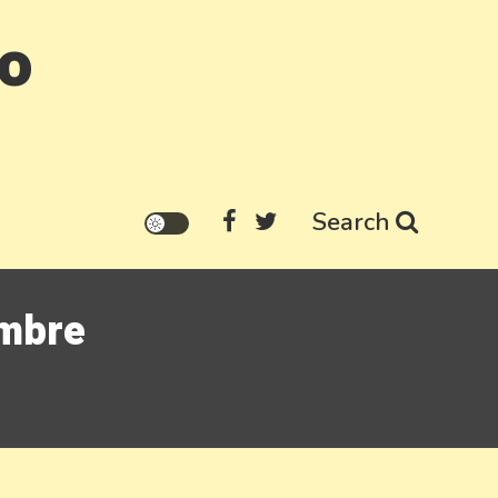
go
Search
ombre