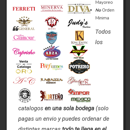
Mayoreo
No
Orden
Minima
Todos
los
catalogos
en una sola bodega
(solo
pagas un envio y puedes ordenar de
distintas marcas
todo te llega en el