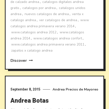
de calzado andrea
,
catalogos digitales andrea
gratis
,
catalogos por andrea
,
catalogos unidos
andrea
,
nuevos catalogos de andrea
,
venta x
catalogo andrea
,
ver catalogos de andrea
,
www
catalogos andrea primavera verano 2014
,
www.catalogos andrea 2012
,
www.catalogos
andrea 2014
,
www.catalogos andrea confort
,
www.catalogos andrea primavera verano 2011
,
zapatos x catalogo andrea
Discover
Andrea
Precios de Mayoreo
September 8, 2015
Andrea Botas