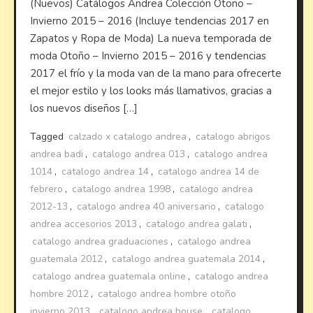
(Nuevos) Catálogos Andrea Colección Otoño –
Invierno 2015 – 2016 (Incluye tendencias 2017 en
Zapatos y Ropa de Moda) La nueva temporada de
moda Otoño – Invierno 2015 – 2016 y tendencias
2017 el frío y la moda van de la mano para ofrecerte
el mejor estilo y los looks más llamativos, gracias a
los nuevos diseños […]
Tagged
calzado x catalogo andrea
,
catalogo abrigos
andrea badi
,
catalogo andrea 013
,
catalogo andrea
1014
,
catalogo andrea 14
,
catalogo andrea 14 de
febrero
,
catalogo andrea 1998
,
catalogo andrea
2012-13
,
catalogo andrea 40 aniversario
,
catalogo
andrea accesorios 2013
,
catalogo andrea galati
,
catalogo andrea graduaciones
,
catalogo andrea
guatemala 2012
,
catalogo andrea guatemala 2014
,
catalogo andrea guatemala online
,
catalogo andrea
hombre 2012
,
catalogo andrea hombre otoño
invierno 2013
,
catalogo andrea house
,
catalogo