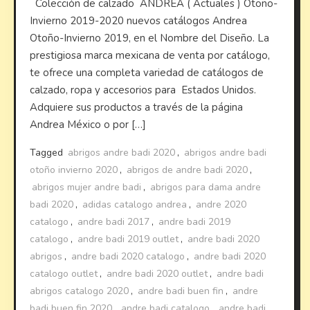
Colección de calzado ANDREA ( Actuales ) Otoño-
Invierno 2019-2020 nuevos catálogos Andrea
Otoño-Invierno 2019, en el Nombre del Diseño. La
prestigiosa marca mexicana de venta por catálogo,
te ofrece una completa variedad de catálogos de
calzado, ropa y accesorios para Estados Unidos.
Adquiere sus productos a través de la página
Andrea México o por […]
Tagged
abrigos andre badi 2020
,
abrigos andre badi
otoño invierno 2020
,
abrigos de andre badi 2020
,
abrigos mujer andre badi
,
abrigos para dama andre
badi 2020
,
adidas catalogo andrea
,
andre 2020
catalogo
,
andre badi 2017
,
andre badi 2019
catalogo
,
andre badi 2019 outlet
,
andre badi 2020
abrigos
,
andre badi 2020 catalogo
,
andre badi 2020
catalogo outlet
,
andre badi 2020 outlet
,
andre badi
abrigos catalogo 2020
,
andre badi buen fin
,
andre
badi buen fin 2020
,
andre badi catalogo
,
andre badi