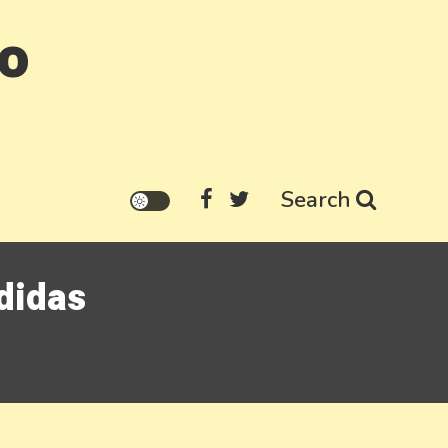
go
Search
didas