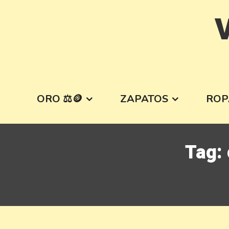
Skip
V
to
content
ORO ⚖️🪙
ZAPATOS
ROP
Tag: