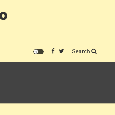
go
Search