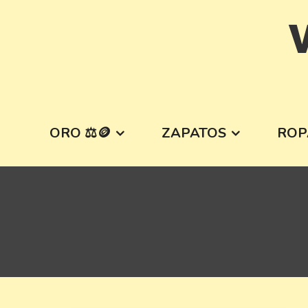
Skip
V
to
content
ORO ⚖️🪙
ZAPATOS
ROP